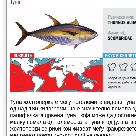
Туна
Туна жолтоперка е меѓу поголемите видови туна 
од над 180 килограми, но е значително помала о
пацифичката црвена туна , која може да достигн
малку помала од големооката туна и од јужната 
жолтоперки се риби кои живеат меѓу крајбрежјет
мешаниот површинскиот слој на океанот.