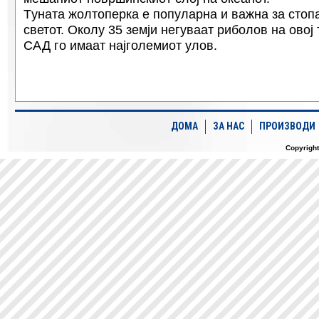
Tунатa жолтоперка е популарна и важна за сто
светот. Околу 35 земји негуваат риболов на овој 
САД го имаат најголемиот улов.
ДОМА
ЗА НАС
ПРОИЗВОДИ
Copyrigh