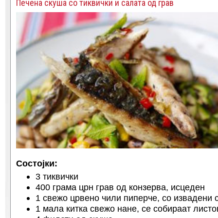
Печена скуша со тиквички и салата од грав
Состојки:
3 тиквички
400 грама црн грав од конзерва, исцеден
1 свежо црвено чили пиперче, со извадени 
1 мала китка свежо нане, се собираат листо