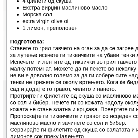
4 филети од скуша
Екстра вирџин маслиново масло
Морска сол
extra virgin olive oil
1 лимон, преполовен
Подготовка:
Ставете го грил тавчето на оган за да се загрее 
за лупење исечете ги тиквичките на убави тенки 
Испечете ги лентите од тиквички во грил тавчето
малку потемнат. Можете да ги печете во неколку
не ви е доволно големо за да ги собере сите на
тенки не грижете се околу вртењето. Кога ќе бида
сад и додајте го гравот, чилито и нането.
Протријте ги филетите од скуша со маслиново м
со сол и бибер. Печете ги со кожата надолу окол
кожата не стане златна и крцкава. Превртете ги 
Пропрскајте ги тиквичките и гравот со исцеден 
маслиново масло и зачинете со сол и бибер.
Сервирајте ги филетите од скуша со салатата и 
лимонов сок преку јадењето.